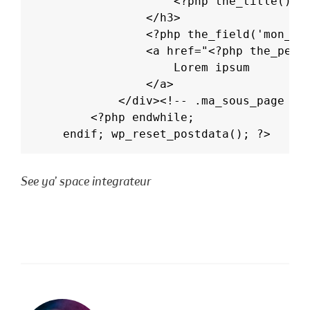
				<?php the_title(); 
			</h3>
			<?php the_field('mon_ac
			<a href="<?php the_per
				Lorem ipsum
			</a>
		</div><!-- .ma_sous_page --
	<?php endwhile;
endif; wp_reset_postdata(); ?>
See ya’ space integrateur