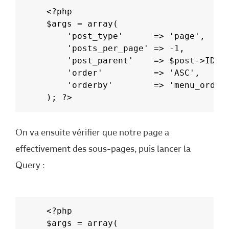
<?php
$args = array(
	'post_type'      => 'page',
	'posts_per_page' => -1,
	'post_parent'    => $post->ID,
	'order'          => 'ASC',
	'orderby'        => 'menu_order
); ?>
On va ensuite vérifier que notre page a
effectivement des sous-pages, puis lancer la
Query :
<?php
$args = array(