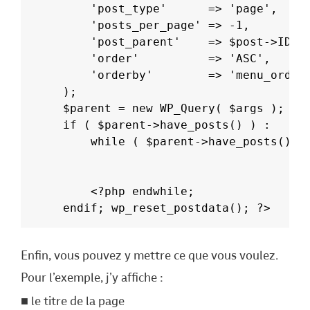
	'post_type'      => 'page',
	'posts_per_page' => -1,
	'post_parent'    => $post->ID,
	'order'          => 'ASC',
	'orderby'        => 'menu_order
);
$parent = new WP_Query( $args );
if ( $parent->have_posts() ) :
	while ( $parent->have_posts() )
	<?php endwhile;
endif; wp_reset_postdata(); ?>
Enfin, vous pouvez y mettre ce que vous voulez.
Pour l’exemple, j’y affiche :
le titre de la page