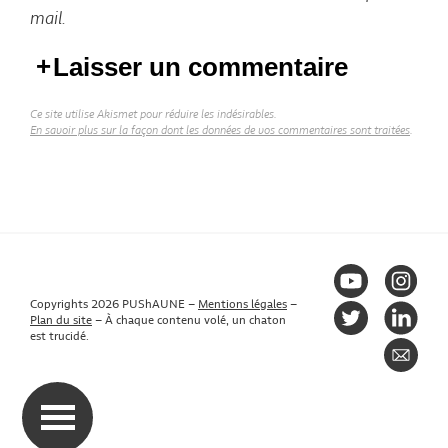
mail.
Laisser un commentaire
Ce site utilise Akismet pour réduire les indésirables.
En savoir plus sur la façon dont les données de vos commentaires sont traitées
.
Copyrights 2026 PUShAUNE –
Mentions légales
–
Plan du site
–
À chaque contenu volé, un chaton
est trucidé.