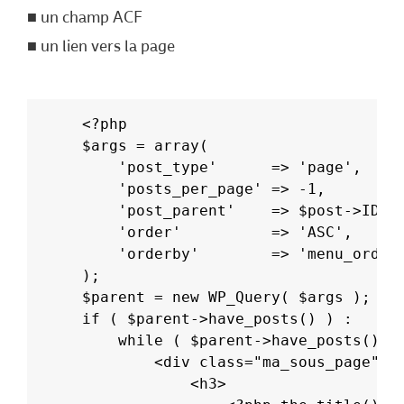
un champ ACF
un lien vers la page
<?php
$args = array(
	'post_type'      => 'page',
	'posts_per_page' => -1,
	'post_parent'    => $post->ID,
	'order'          => 'ASC',
	'orderby'        => 'menu_order
);
$parent = new WP_Query( $args );
if ( $parent->have_posts() ) :
	while ( $parent->have_posts() )
		<div class="ma_sous_page">
			<h3>